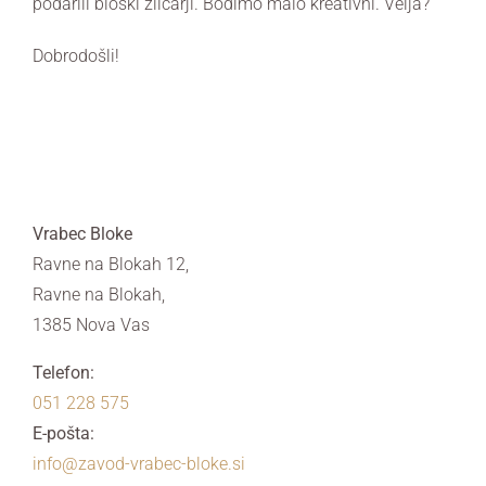
podarili bloški žličarji. Bodimo malo kreativni. Velja?
Dobrodošli!
Vrabec Bloke
Ravne na Blokah 12,
Ravne na Blokah,
1385 Nova Vas
Telefon:
051 228 575
E-pošta:
info@zavod-vrabec-bloke.si